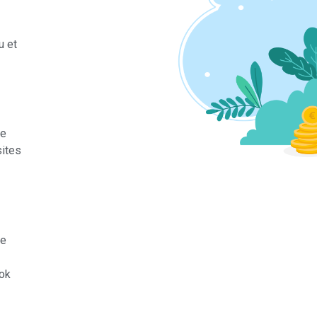
u et
re
sites
re
ok