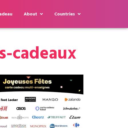
cadeau
About
Countries
es-cadeaux