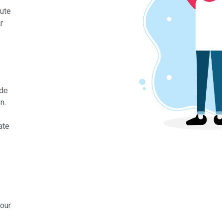
ute
r
 de
n.
ate
pour