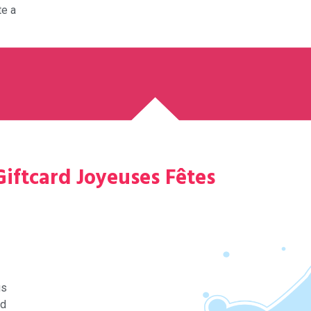
te a
Giftcard Joyeuses Fêtes
us
rd