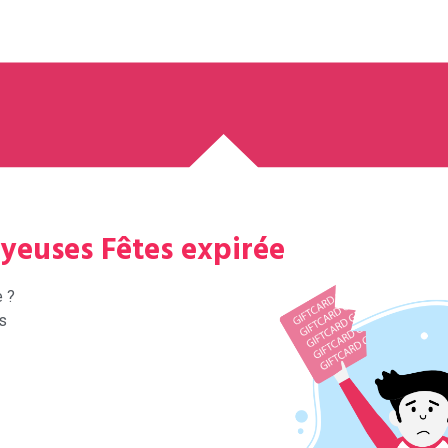
oyeuses Fêtes expirée
e ?
s